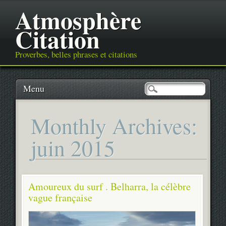
Atmosphère
Citation
Proverbes, belles phrases et citations
Main menu
Skip
Menu
to
content
Monthly Archives:
juin 2015
Amoureux du surf . Belharra, la célèbre
vague française