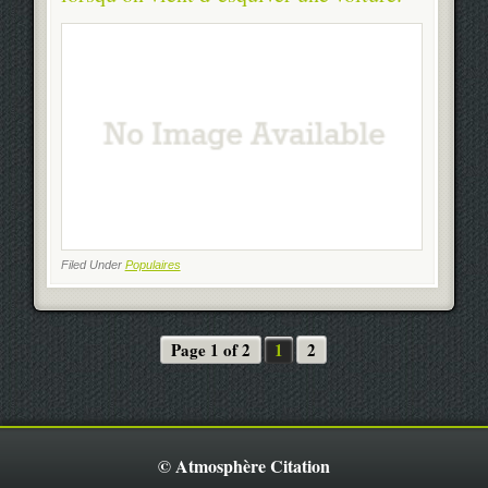
Filed Under
Populaires
Page 1 of 2
1
2
© Atmosphère Citation