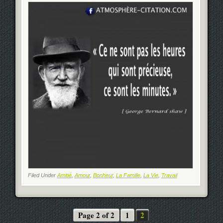
Filed Under
Amitié
,
Amour
,
Bonheur
,
La Famille
,
La Vie
,
Travail
Page 2 of 2
1
2