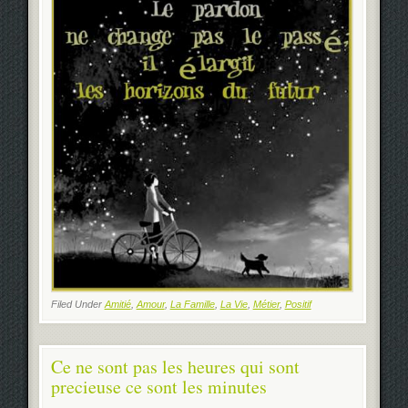
Filed Under
Amitié
,
Amour
,
La Famille
,
La Vie
,
Métier
,
Positif
Ce ne sont pas les heures qui sont
precieuse ce sont les minutes