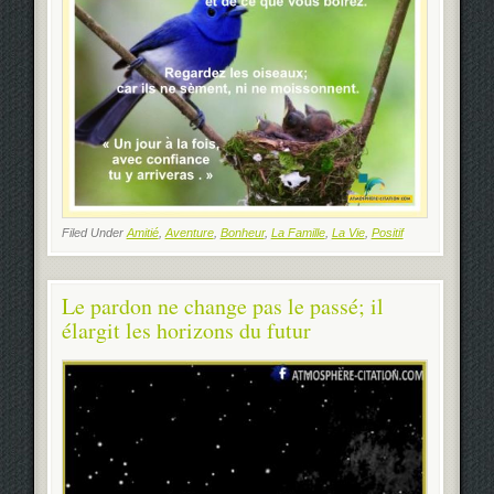
Filed Under
Amitié
,
Aventure
,
Bonheur
,
La Famille
,
La Vie
,
Positif
Le pardon ne change pas le passé; il
élargit les horizons du futur