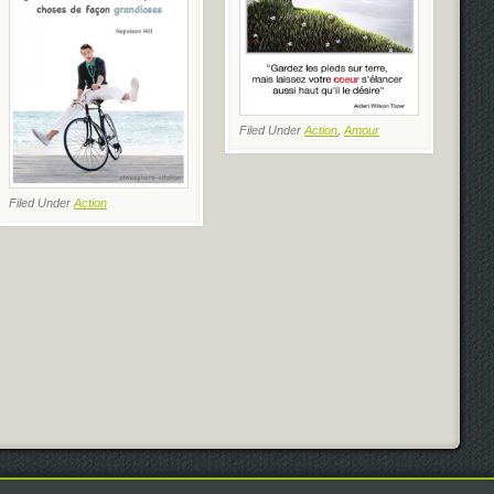
Filed Under
Action
,
Amour
Filed Under
Action