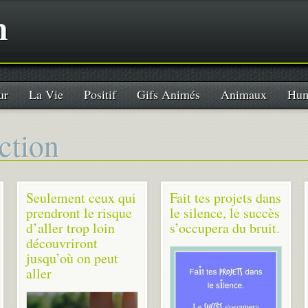
n
ur
La Vie
Positif
Gifs Animés
Animaux
Hum
ction
Seulement ceux qui
Fait tes projets dans
prendront le risque
le silence, le succès
d’aller trop loin
s’occupera du bruit.
découvriront
jusqu’où on peut
aller