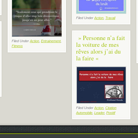
Filed Under
Action
,
Travail
» Personne n’a fait
Filed Under
Action
,
Entrainement
,
la voiture de mes
Fitness
rêves alors j’ai du
la faire «
Filed Under
Action
,
Citation
Automobile
,
Leader
,
Positif