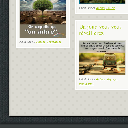
Filed Under
Action
,
La Vie
Un jour, vous vous
réveillerez
Filed Under
Action
,
Inspiration
Filed Under
Action
,
Voyage
,
Week End