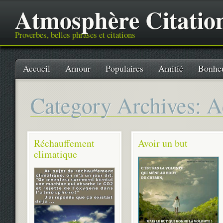
Atmosphère Citatio
Proverbes, belles phrases et citations
Main menu
Skip
Accueil
Amour
Populaires
Amitié
Bonhe
to
content
Category Archives:
A
Réchauffement
Avoir un but
climatique