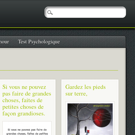
our
Test Psychologique
Si vous ne pouvez
Gardez les pieds
pas faire de grandes
sur terre,
choses, faites de
petites choses de
façon grandioses.