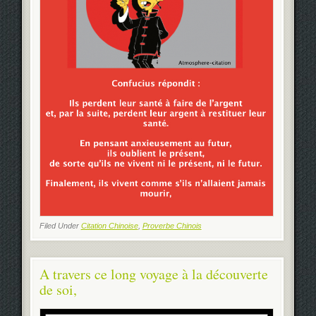
Filed Under
Citation Chinoise
,
Proverbe Chinois
A travers ce long voyage à la découverte
de soi,