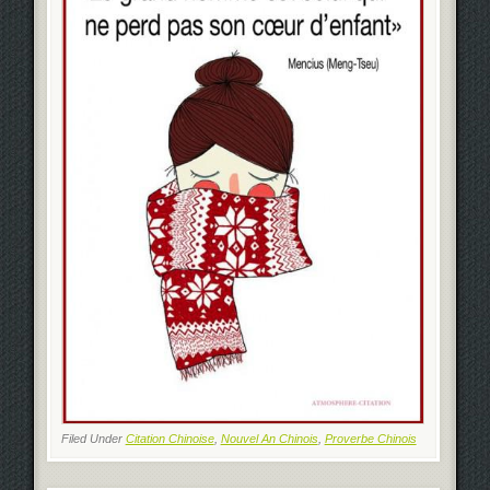
Filed Under
Citation Chinoise
,
Nouvel An Chinois
,
Proverbe Chinois