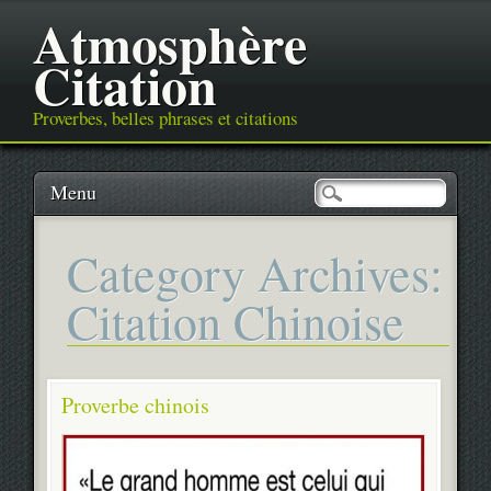
Atmosphère
Citation
Proverbes, belles phrases et citations
Main menu
Skip
Menu
to
content
Category Archives:
Citation Chinoise
Proverbe chinois