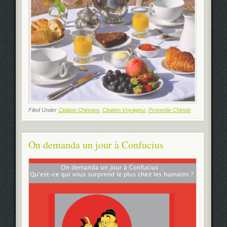
Filed Under
Citation Chinoise
,
Citation Voyageur
,
Proverbe Chinois
On demanda un jour à Confucius