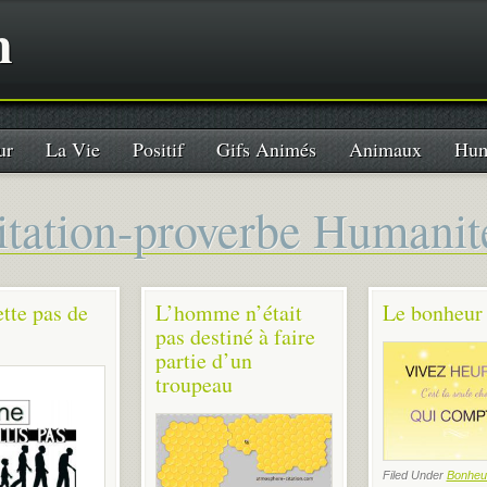
n
ur
La Vie
Positif
Gifs Animés
Animaux
Hum
itation-proverbe Humanit
tte pas de
L’homme n’était
Le bonheur
pas destiné à faire
partie d’un
troupeau
Filed Under
Bonheu