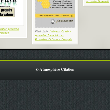
proverbe Humanité
itation-proverbe
Filed Under
Animaux
,
Citation-
pulaires
proverbe Humanité
,
Les
Proverbes Et Dictons Français
© Atmosphère Citation