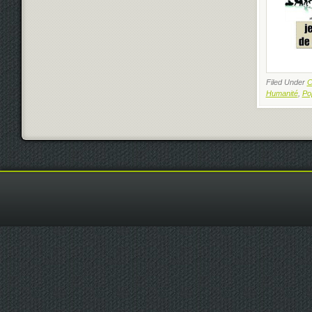
Filed Under
C
Humanité
,
Po