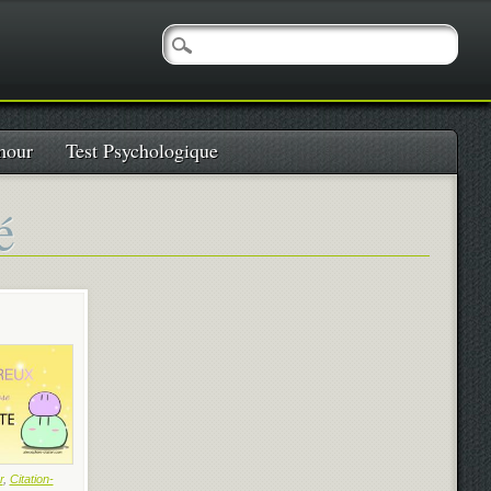
our
Test Psychologique
é
r
,
Citation-