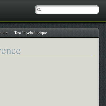
our
Test Psychologique
arence