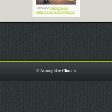
Filed Under
citation du jour
,
citation se libérer des apparence
© Atmosphère Citation