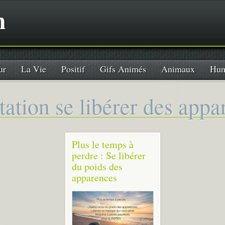
n
ur
La Vie
Positif
Gifs Animés
Animaux
Hum
itation se libérer des app
Plus le temps à
perdre : Se libérer
du poids des
apparences