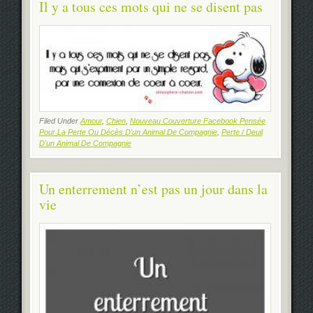
Il y a tous ces mots qui ne se disent pas
Filed Under
Amour
,
Chien
,
Nouveau Couverture Facebook Pensée
Pour La Perte Ou Décès D'un Animal De Compagnie
,
Perte / Deuil
D'un Animal De Compagnie
Un enterrement n’est pas un jour dans la
vie