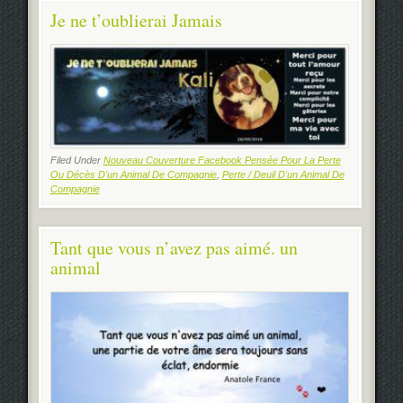
Je ne t’oublierai Jamais
Filed Under
Nouveau Couverture Facebook Pensée Pour La Perte
Ou Décès D'un Animal De Compagnie
,
Perte / Deuil D'un Animal De
Compagnie
Tant que vous n’avez pas aimé. un
animal