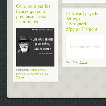
Ce ne sont pas les
heures qui sont
Le travail paye les
precieuse ce sont
dettes, et
les minutes
l’ivrognerie
dépense l’argent.
Filed Under
Travail
Filed Under
Amitié
,
Amour
,
Bonheur
,
La Famille
,
La Vie
,
Travail