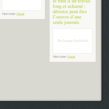
le fruit d’un travail
long et acharné ;
détruire peut être
Filed Under
Travail
l’oeuvre d’une
seule journée.
Filed Under
Travail