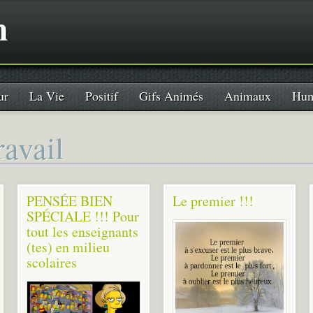
n
ur
La Vie
Positif
Gifs Animés
Animaux
Hum
ravail
PENSÉE BIEN
Le premier !!!
SPÉCIALE !!! Pour
tout les enseignants
(tes) en milieu
scolaires