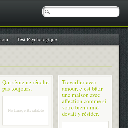
our
Test Psychologique
Qui sème ne récolte
Travailler avec
pas toujours.
amour, c’est bâtir
une maison avec
affection comme si
votre bien-aimé
devait y résider.