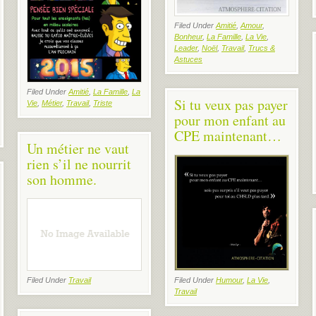
Filed Under
Amitié
,
Amour
,
Bonheur
,
La Famille
,
La Vie
,
Leader
,
Noël
,
Travail
,
Trucs &
Astuces
Filed Under
Amitié
,
La Famille
,
La
Si tu veux pas payer
Vie
,
Métier
,
Travail
,
Triste
pour mon enfant au
CPE maintenant…
Un métier ne vaut
rien s’il ne nourrit
son homme.
Filed Under
Travail
Filed Under
Humour
,
La Vie
,
Travail