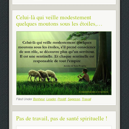
Celui-là qui veille modestement
quelques moutons sous les étoiles,…
Filed Under
Bonheur
,
Leader
,
Positif
,
Sagesse
,
Travail
Pas de travail, pas de santé spirituelle !