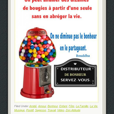
Filed Under
Amitié
,
Amour
,
Bonheur
,
Enfant
,
Fête
,
La Famille
,
La Vie
,
Musique
,
Positif
,
Sagesse
,
Travail
,
Video
,
Zen Attitude