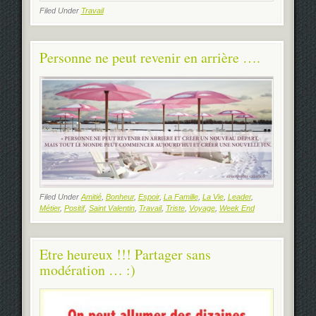
Filed Under
Travail
Personne ne peut revenir en arrière ….
Filed Under
Amitié
,
Bonheur
,
Espoir
,
La Famille
,
La Vie
,
Leader
,
Métier
,
Positif
,
Saint Valentin
,
Travail
,
Triste
,
Voyage
,
Week End
Etre heureux !!! Partager sans
modération … :)