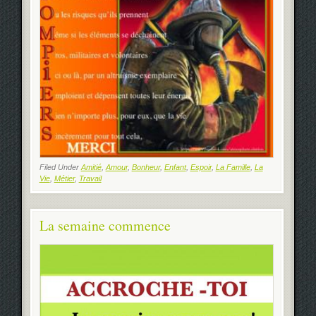
Filed Under
Amitié
,
Amour
,
Bonheur
,
Enfant
,
Espoir
,
La Famille
,
La
Vie
,
Métier
,
Travail
La semaine commence