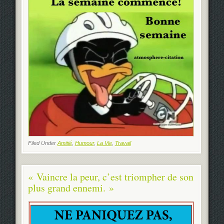
Filed Under
Amitié
,
Humour
,
La Vie
,
Travail
« Vaincre la peur, c’est triompher de son
plus grand ennemi. »