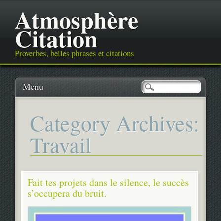
Atmosphère
Citation
Proverbes, belles phrases et citations
Main menu
Skip
Menu
to
content
Category Archives:
Travail
Fait tes projets dans le silence, le succès
s’occupera du bruit.