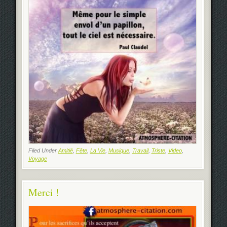
Filed Under
Amitié
,
Fête
,
La Vie
,
Musique
,
Travail
,
Triste
,
Video
,
Voyage
Merci !