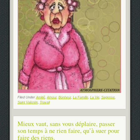
Filed Under
Amitié
,
Amour
,
Bonheur
,
La Famille
,
La Vie
,
Sagesse
,
Saint Valentin
,
Travail
Mieux vaut, sans vous déplaire, passer
son temps à ne rien faire, qu’à suer pour
faire des riens.