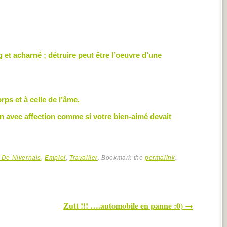
ng et acharné ; détruire peut être l’oeuvre d’une
rps et à celle de l’âme.
on avec affection comme si votre bien-aimé devait
 De Nivernais
,
Emploi
,
Travailler
. Bookmark the
permalink
.
Zutt !!! ….automobile en panne :0)
→