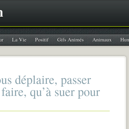
n
ur
La Vie
Positif
Gifs Animés
Animaux
Hum
us déplaire, passer
faire, qu’à suer pour