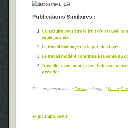
Publications Similaires :
Construire peut être le fruit d’un travail lo
seule journée.
Le travail mal payé est la pire des taxes.
Le travail modéré contribue à la santé du co
Travailler avec amour, c’est bâtir une mais
y résider.
This entry was posted in
Travail
and tagged
Boulot
,
Duc
Post navigation
←
gif animé coeur