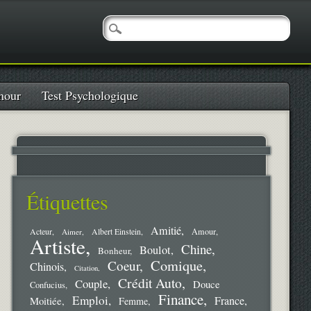
our
Test Psychologique
Étiquettes
Amitié
Amour
Acteur
Aimer
Albert Einstein
Artiste
Chine
Boulot
Bonheur
Comique
Coeur
Chinois
Citation
Crédit Auto
Couple
Douce
Confucius
Finance
Emploi
France
Moitiée
Femme