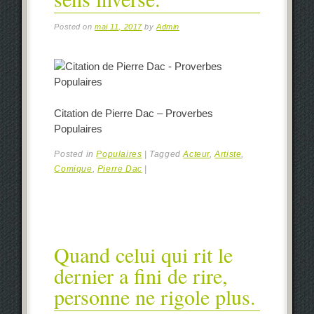
Posted on
mai 11, 2017
by
Admin
Citation de Pierre Dac – Proverbes
Populaires
Posted in
Populaires
|
Tagged
Acteur
,
Artiste
,
Comique
,
Pierre Dac
|
Quand celui qui rit le
dernier a fini de rire,
personne ne rigole plus.