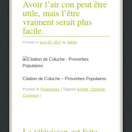
Avoir l’air con peut être
utile, mais l’être
vraiment serait plus
facile.
Posted on
avril 30, 2017
by
Admin
Citation de Coluche – Proverbes Populaires
Posted in
Populaires
|
Tagged
Artiste
,
Coluche
,
Comique
|
La télévision est faite