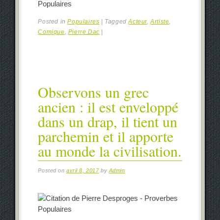
Populaires
Posted in
Populaires
|
Tagged
Acteur
,
Artiste
,
Comique
,
Pierre Dac
|
Observons un grec
ancien : il est enveloppé
dans un drap, il tient un
parchemin et il apporte
au monde la civilisation.
Posted on
avril 8, 2017
by
Admin