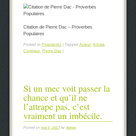
Citation de Pierre Dac – Proverbes
Populaires
Posted in
Populaires
|
Tagged
Acteur
,
Artiste
,
Comique
,
Pierre Dac
|
Si un mec voit passer la
chance et qu’il ne
l’attrape pas, c’est
vraiment un imbécile.
Posted on
mai 5, 2017
by
Admin