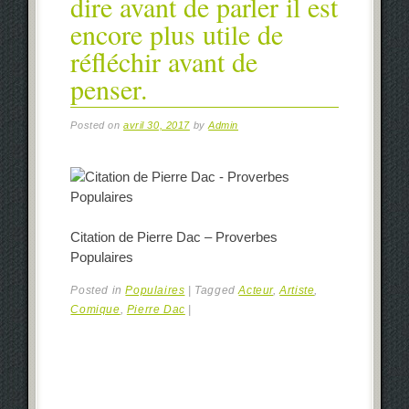
dire avant de parler il est
encore plus utile de
réfléchir avant de
penser.
Posted on
avril 30, 2017
by
Admin
Citation de Pierre Dac – Proverbes
Populaires
Posted in
Populaires
|
Tagged
Acteur
,
Artiste
,
Comique
,
Pierre Dac
|