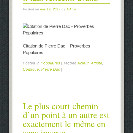
Posted on
mai 14, 2017
by
Admin
Citation de Pierre Dac – Proverbes
Populaires
Posted in
Populaires
|
Tagged
Acteur
,
Artiste
,
Comique
,
Pierre Dac
|
Le plus court chemin
d’un point à un autre est
exactement le même en
sens inverse.