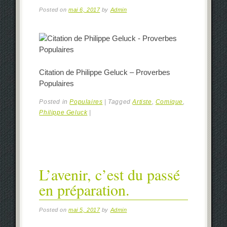
Posted on
mai 6, 2017
by
Admin
Citation de Philippe Geluck – Proverbes
Populaires
Posted in
Populaires
|
Tagged
Artiste
,
Comique
,
Philippe Geluck
|
L’avenir, c’est du passé
en préparation.
Posted on
mai 5, 2017
by
Admin