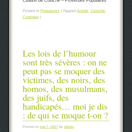
Citation de Coluche – Proverbes Populaires
Posted in
Populaires
|
Tagged
Artiste
,
Coluche
,
Comique
|
Les lois de l’humour
sont très sévères : on ne
peut pas se moquer des
victimes, des noirs, des
homos, des musulmans,
des juifs, des
handicapés… moi je dis
: de qui se moque t-on ?
Posted on
mai 7, 2017
by
Admin