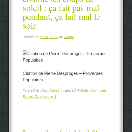
soleil : ça fait pas mal
pendant, ça fait mal le
soir.
Posted on
mai 8, 2017
by
Admin
Citation de Pierre Desproges – Proverbes
Populaires
Posted in
Populaires
|
Tagged
Artiste
,
Comique
,
Pierre Desproges
|