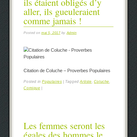
ils étaient obligés d’y
aller, ils gueuleraient
comme jamais !
Posted on
mai 5, 2017
by
Admin
Citation de Coluche – Proverbes Populaires
Posted in
Populaires
|
Tagged
Artiste
,
Coluche
,
Comique
|
Les femmes seront les
égales des hommes le