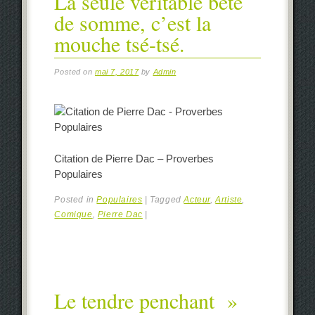
La seule véritable bête
de somme, c’est la
mouche tsé-tsé.
Posted on
mai 7, 2017
by
Admin
Citation de Pierre Dac – Proverbes
Populaires
Posted in
Populaires
|
Tagged
Acteur
,
Artiste
,
Comique
,
Pierre Dac
|
Le tendre penchant »