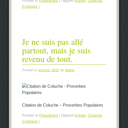
Posted in
Populaires
|
Tagged
Artiste
,
Coluche
,
Comique
|
Je ne suis pas allé
partout, mais je suis
revenu de tout.
Posted on
avril 21, 2017
by
Admin
Citation de Coluche – Proverbes Populaires
Posted in
Populaires
|
Tagged
Artiste
,
Coluche
,
Comique
|