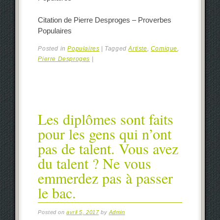
Citation de Pierre Desproges – Proverbes
Populaires
Posted in
Populaires
|
Tagged
Artiste
,
Comique
,
Pierre Desproges
|
Les diplômes sont faits
pour les gens qui n’ont
pas de talent. Vous avez
du talent ? Ne vous
emmerdez pas à passer
le bac.
Posted on
avril 5, 2017
by
Admin