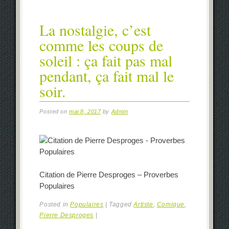
La nostalgie, c’est
comme les coups de
soleil : ça fait pas mal
pendant, ça fait mal le
soir.
Posted on
mai 8, 2017
by
Admin
Citation de Pierre Desproges – Proverbes
Populaires
Posted in
Populaires
|
Tagged
Artiste
,
Comique
,
Pierre Desproges
|