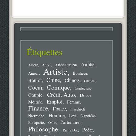
Étiquettes
Amitié
Acteur
Aimer
Albert Einstein
Artiste
Bonheur
Amour
Chine
Boulot
Chinois
Citation
Comique
Coeur
Confucius
Crédit Auto
Couple
Douce
Emploi
Moitiée
Femme
Finance
France
Friedrich
Homme
Nietzsche
Love
Napoléon
Partenaire
Bonaparte
Osho
Philosophe
Poète
Pierre Dac