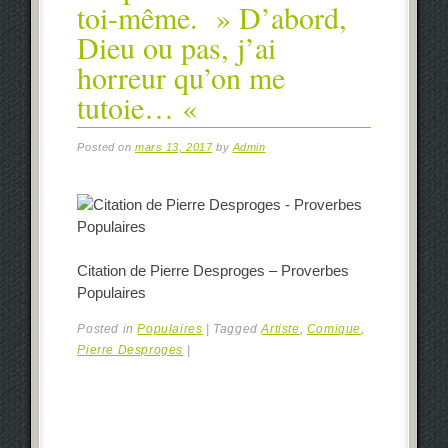
toi-même. » D’abord,
Dieu ou pas, j’ai
horreur qu’on me
tutoie… «
Posted on
mars 13, 2017
by
Admin
Citation de Pierre Desproges – Proverbes
Populaires
Posted in
Populaires
|
Tagged
Artiste
,
Comique
,
Pierre Desproges
|