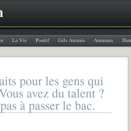
n
ur
La Vie
Positif
Gifs Animés
Animaux
Hum
aits pour les gens qui
 Vous avez du talent ?
as à passer le bac.