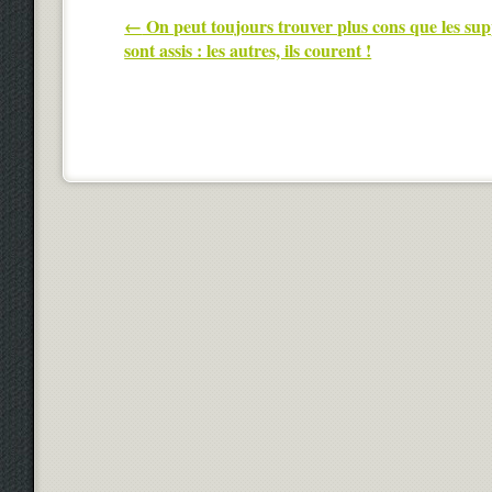
Post navigation
←
On peut toujours trouver plus cons que les suppo
sont assis : les autres, ils courent !