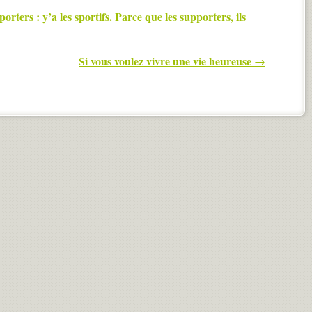
rters : y’a les sportifs. Parce que les supporters, ils
Si vous voulez vivre une vie heureuse
→