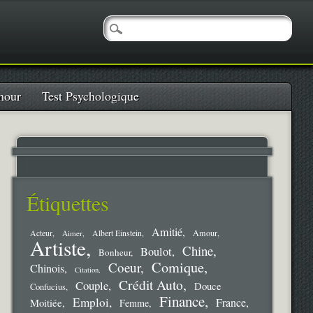
our
Test Psychologique
Étiquettes
Amitié
Amour
Acteur
Aimer
Albert Einstein
Artiste
Chine
Boulot
Bonheur
Comique
Coeur
Chinois
Citation
Crédit Auto
Couple
Douce
Confucius
Finance
Emploi
France
Moitiée
Femme