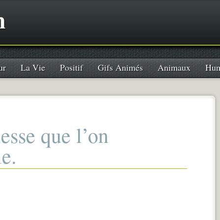
n
ur
La Vie
Positif
Gifs Animés
Animaux
Hum
lesse que l’on
le.