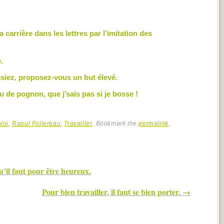
carrière dans les lettres par l’imitation des
é.
ssiez, proposez-vous un but élevé.
u de pognon, que j’sais pas si je bosse !
loi
,
Raoul Follereau
,
Travailler
. Bookmark the
permalink
.
qu’il faut pour être heureux.
Pour bien travailler, il faut se bien porter.
→