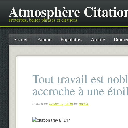
Atmosphère Citatio
Proverbes, belles phrases et citations
Main menu
Skip
Accueil
Amour
Populaires
Amitié
Bonhe
to
content
Tout travail est nob
accroche à une étoi
Posted on
janvier 11, 2015
by
Admin