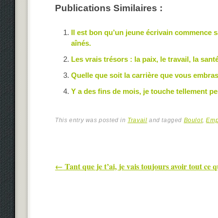
Publications Similaires :
Il est bon qu’un jeune écrivain commence sa 
aînés.
Les vrais trésors : la paix, le travail, la sant
Quelle que soit la carrière que vous embra
Y a des fins de mois, je touche tellement pe
This entry was posted in
Travail
and tagged
Boulot
,
Emp
Post navigation
←
Tant que je t’ai, je vais toujours avoir tout ce 