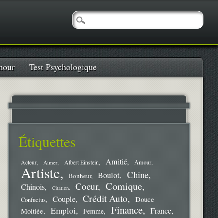
our
Test Psychologique
Étiquettes
Amitié
Amour
Acteur
Aimer
Albert Einstein
Artiste
Chine
Boulot
Bonheur
Comique
Coeur
Chinois
Citation
Crédit Auto
Couple
Douce
Confucius
Finance
Emploi
France
Moitiée
Femme