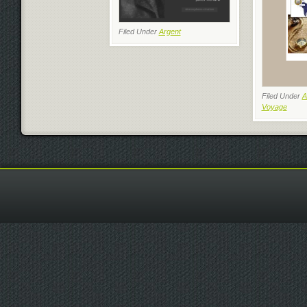
Filed Under
Argent
Filed Under
A
Voyage