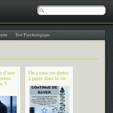
our
Test Psychologique
ie d’une
On a tous ses dettes
 pense
à payer dans la vie
er 5