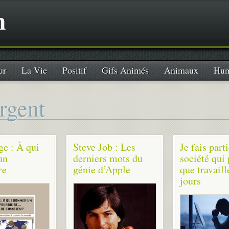
n
ur
La Vie
Positif
Gifs Animés
Animaux
Hum
rgent
ge : À qui
Steve Job : Les
Je fais part
un
derniers mots du
société qui
re
génie d’Apple
que travaill
jours