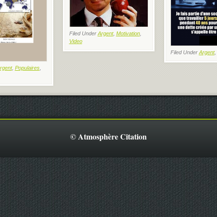
Filed Under
Argent
,
Motivation
,
Video
Filed Under
Argent
rgent
,
Populaires
,
© Atmosphère Citation