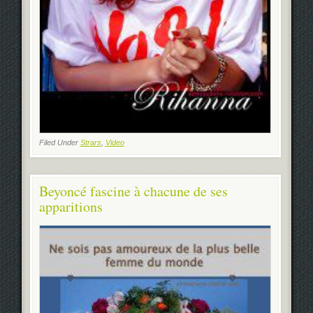
Filed Under
Strars
,
Video
Beyoncé fascine à chacune de ses
apparitions