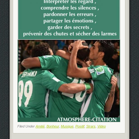
Filed Under
Amitié
,
Bonheur
,
Musique
,
Positif
,
Strars
,
Video