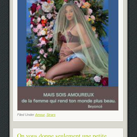
Filed Under
Amour
,
Strars
On vous donne seulement une petite