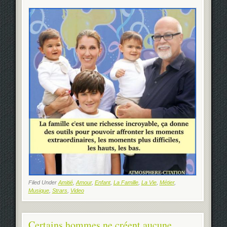
Filed Under
Amitié
,
Amour
,
Enfant
,
La Famille
,
La Vie
,
Métier
,
Musique
,
Strars
,
Video
Certains hommes ne créent aucune