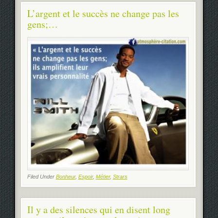
L’argent et le succès ne change pas les
gens;…
Filed Under
Bonheur
,
Espoir
,
Métier
,
Strars
Il y a des silences qui en disent long