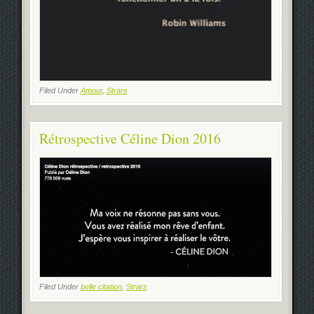
Filed Under
Amour
,
Strars
Rétrospective Céline Dion 2016
Filed Under
belle citation
,
Strars