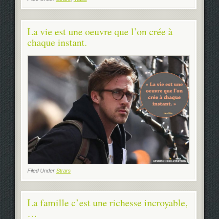
La vie est une oeuvre que l’on crée à
chaque instant.
Filed Under
Strars
La famille c’est une richesse incroyable,
…