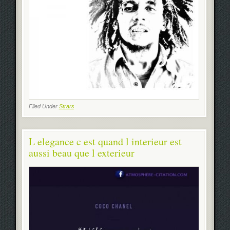
Filed Under
Strars
L elegance c est quand l interieur est
aussi beau que l exterieur