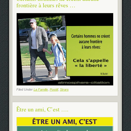
frontière à leurs rêves …
Filed Under
La Famille
,
Positif
,
Strars
Être un ami, C’est ….