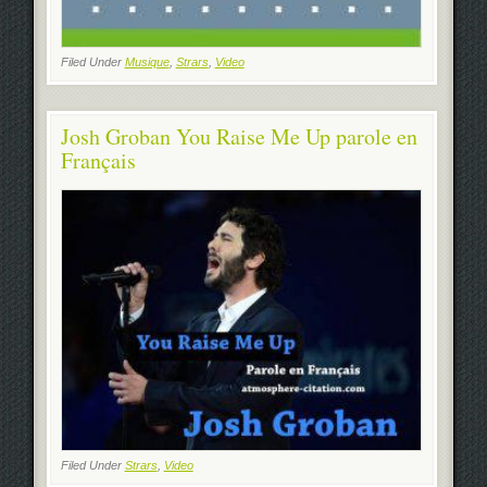
Filed Under
Musique
,
Strars
,
Video
Josh Groban You Raise Me Up parole en
Français
Filed Under
Strars
,
Video