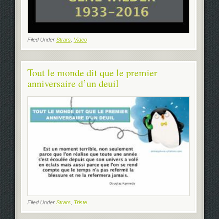
Filed Under
Strars
,
Video
Tout le monde dit que le premier
anniversaire d’un deuil
Filed Under
Strars
,
Triste