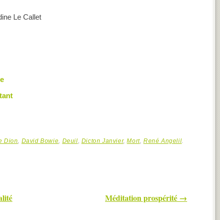
dine Le Callet
me
tant
e Dion
,
David Bowie
,
Deuil
,
Dicton Janvier
,
Mort
,
René Angelil
.
lité
Méditation prospérité
→