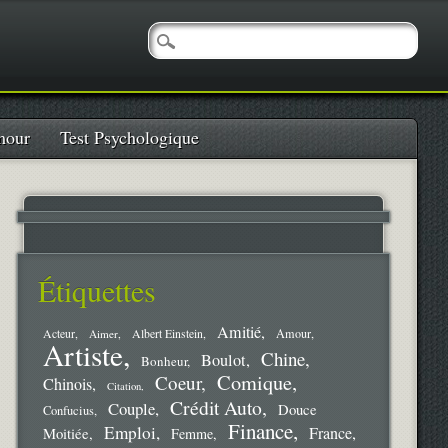
our
Test Psychologique
Étiquettes
Amitié
Amour
Acteur
Aimer
Albert Einstein
Artiste
Chine
Boulot
Bonheur
Comique
Coeur
Chinois
Citation
Crédit Auto
Couple
Douce
Confucius
Finance
Emploi
France
Moitiée
Femme