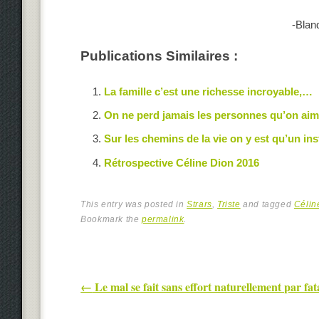
-Blan
Publications Similaires :
La famille c’est une richesse incroyable,…
On ne perd jamais les personnes qu’on ai
Sur les chemins de la vie on y est qu’un ins
Rétrospective Céline Dion 2016
This entry was posted in
Strars
,
Triste
and tagged
Célin
Bookmark the
permalink
.
Post navigation
←
Le mal se fait sans effort naturellement par fata