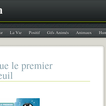
n
ur
La Vie
Positif
Gifs Animés
Animaux
Hum
ue le premier
euil