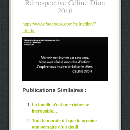
Rétrospective Céline Dion
2016
https://www.facebook.com/celinedion/?
fref=ts
Publications Similaires :
La famille c’est une richesse
incroyable,…
Tout le monde dit que le premier
anniversaire d’un deuil