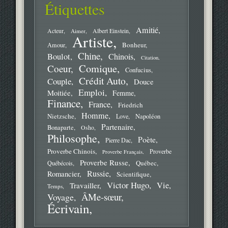
Étiquettes
Amitié
Acteur
Aimer
Albert Einstein
Artiste
Bonheur
Amour
Chine
Boulot
Chinois
Citation
Comique
Coeur
Confucius
Crédit Auto
Couple
Douce
Emploi
Moitiée
Femme
Finance
France
Friedrich
Homme
Nietzsche
Love
Napoléon
Partenaire
Bonaparte
Osho
Philosophe
Poète
Pierre Dac
Proverbe Chinois
Proverbe
Proverbe Français
Proverbe Russe
Québec
Québécois
Russie
Romancier
Scientifique
Victor Hugo
Vie
Travailler
Temps
ÂMe-sœur
Voyage
Écrivain