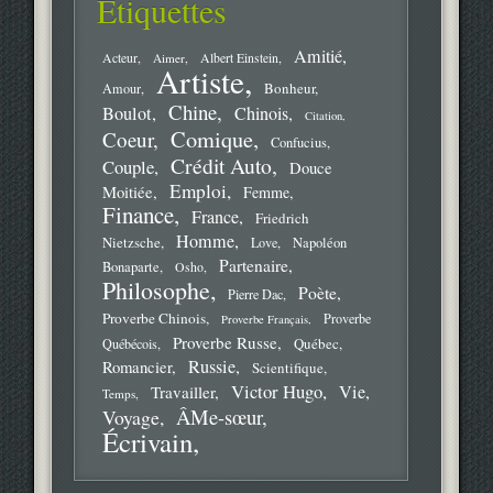
Étiquettes
Amitié
Acteur
Aimer
Albert Einstein
Artiste
Bonheur
Amour
Chine
Boulot
Chinois
Citation
Comique
Coeur
Confucius
Crédit Auto
Couple
Douce
Emploi
Moitiée
Femme
Finance
France
Friedrich
Homme
Nietzsche
Love
Napoléon
Partenaire
Bonaparte
Osho
Philosophe
Poète
Pierre Dac
Proverbe Chinois
Proverbe
Proverbe Français
Proverbe Russe
Québec
Québécois
Russie
Romancier
Scientifique
Victor Hugo
Vie
Travailler
Temps
ÂMe-sœur
Voyage
Écrivain