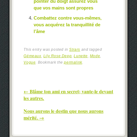
pointer du doigt assurez vous
que vos mains sont propres
Combattez contre vous-mêmes,
vous acquérez la tranquillité de
l’âme
This entry was posted in
Strars
and tagged
Gémeaux
,
Lily Rose Depp
,
Lunette
,
Mode
,
Vogue
. Bookmark the
permalink
.
Post navigation
←
Blâme ton ami en secret; vante-le devant
les autres.
Nous aurons le destin que nous aurons
mérité.
→