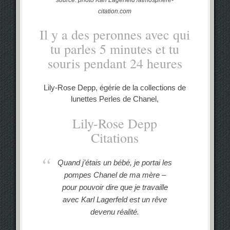
citation.com
Il y a des peronnes avec qui
tu parles 5 minutes et tu
souris pendant 24 heures
Lily-Rose Depp, égérie de la collections de
lunettes Perles de Chanel,
Lily-Rose Depp
Citations
Quand j’étais un bébé, je portai les
pompes Chanel de ma mère –
pour pouvoir dire que je travaille
avec Karl Lagerfeld est un rêve
devenu réalité.