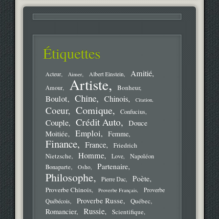
Étiquettes
Amitié
Acteur
Aimer
Albert Einstein
Artiste
Bonheur
Amour
Chine
Boulot
Chinois
Citation
Comique
Coeur
Confucius
Crédit Auto
Couple
Douce
Emploi
Moitiée
Femme
Finance
France
Friedrich
Homme
Nietzsche
Love
Napoléon
Partenaire
Bonaparte
Osho
Philosophe
Poète
Pierre Dac
Proverbe Chinois
Proverbe
Proverbe Français
Proverbe Russe
Québec
Québécois
Russie
Romancier
Scientifique