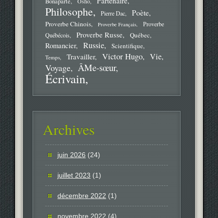
Partenaire
Bonaparte
Osho
Philosophe
Poète
Pierre Dac
Proverbe Chinois
Proverbe
Proverbe Français
Proverbe Russe
Québec
Québécois
Russie
Romancier
Scientifique
Victor Hugo
Vie
Travailler
Temps
ÂMe-sœur
Voyage
Écrivain
Archives
juin 2026
(24)
juillet 2023
(1)
décembre 2022
(1)
novembre 2022
(4)