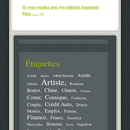
Si vous voulez que vos enfants tournent
bien ,…
→
Étiquettes
Amitié
Acteur
Aimer
Albert Einstein
Artiste
Bonheur
Amour
Chine
Boulot
Chinois
Citation
Comique
Coeur
Confucius
Crédit Auto
Couple
Douce
Emploi
Moitiée
Femme
Finance
France
Friedrich
Homme
Nietzsche
Love
Napoléon