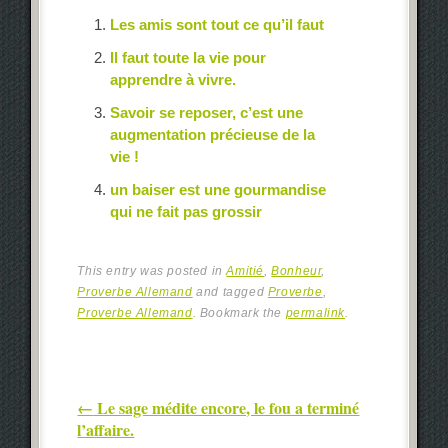
Les amis sont tout ce qu’il faut
Il faut toute la vie pour
apprendre à vivre.
Savoir se reposer, c’est une
augmentation précieuse de la
vie !
un baiser est une gourmandise
qui ne fait pas grossir
This entry was posted in
Amitié
,
Bonheur
,
Proverbe Allemand
and tagged
Proverbe
,
Proverbe Allemand
. Bookmark the
permalink
.
Post navigation
←
Le sage médite encore, le fou a terminé
l’affaire.