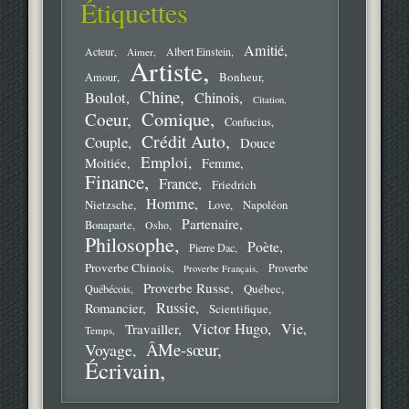
Étiquettes
Amitié
Acteur
Aimer
Albert Einstein
Artiste
Bonheur
Amour
Chine
Boulot
Chinois
Citation
Comique
Coeur
Confucius
Crédit Auto
Couple
Douce
Emploi
Moitiée
Femme
Finance
France
Friedrich
Homme
Nietzsche
Love
Napoléon
Partenaire
Bonaparte
Osho
Philosophe
Poète
Pierre Dac
Proverbe Chinois
Proverbe
Proverbe Français
Proverbe Russe
Québec
Québécois
Russie
Romancier
Scientifique
Victor Hugo
Vie
Travailler
Temps
ÂMe-sœur
Voyage
Écrivain