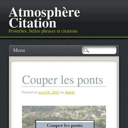
Atmosphère
Citation
Proverbes, belles phrases et citations
Main menu
Skip
Menu
to
content
Couper les ponts
Posted on
avril 18, 2017
by
Admin