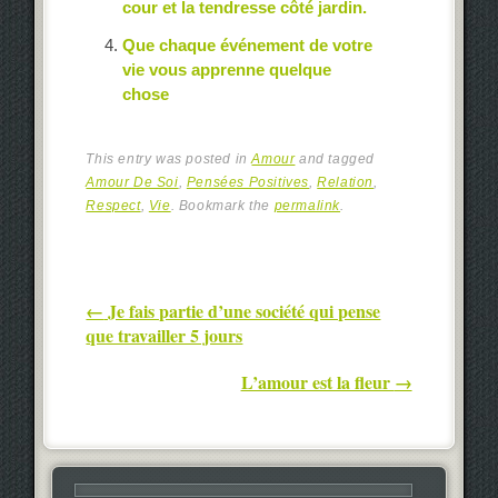
cour et la tendresse côté jardin.
Que chaque événement de votre
vie vous apprenne quelque
chose
This entry was posted in
Amour
and tagged
Amour De Soi
,
Pensées Positives
,
Relation
,
Respect
,
Vie
. Bookmark the
permalink
.
Post navigation
←
Je fais partie d’une société qui pense
que travailler 5 jours
L’amour est la fleur
→