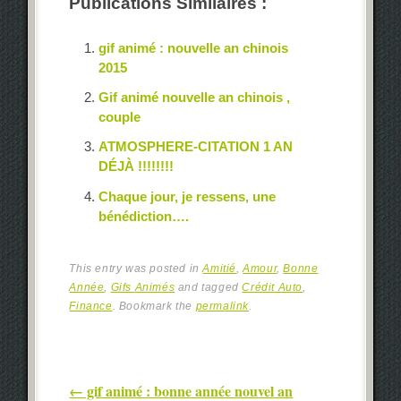
Publications Similaires :
gif animé : nouvelle an chinois
2015
Gif animé nouvelle an chinois ,
couple
ATMOSPHERE-CITATION 1 AN
DÉJÀ !!!!!!!!
Chaque jour, je ressens, une
bénédiction….
This entry was posted in
Amitié
,
Amour
,
Bonne
Année
,
Gifs Animés
and tagged
Crédit Auto
,
Finance
. Bookmark the
permalink
.
Post navigation
←
gif animé : bonne année nouvel an