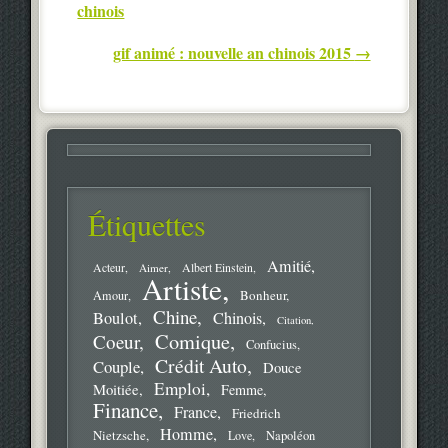
chinois
gif animé : nouvelle an chinois 2015
→
Étiquettes
Amitié
Acteur
Aimer
Albert Einstein
Artiste
Bonheur
Amour
Chine
Boulot
Chinois
Citation
Comique
Coeur
Confucius
Crédit Auto
Couple
Douce
Emploi
Moitiée
Femme
Finance
France
Friedrich
Homme
Nietzsche
Love
Napoléon