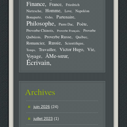
Finance
France
Friedrich
Homme
Nietzsche
Love
Napoléon
Partenaire
Bonaparte
Osho
Philosophe
Poète
Pierre Dac
Proverbe Chinois
Proverbe
Proverbe Français
Proverbe Russe
Québec
Québécois
Russie
Romancier
Scientifique
Victor Hugo
Vie
Travailler
Temps
ÂMe-sœur
Voyage
Écrivain
Archives
juin 2026
(24)
juillet 2023
(1)