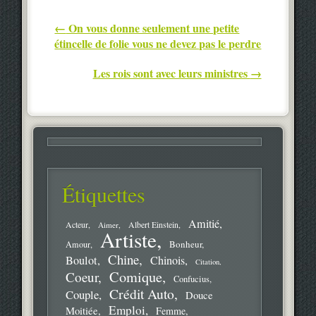
Post navigation
←
On vous donne seulement une petite
étincelle de folie vous ne devez pas le perdre
Les rois sont avec leurs ministres
→
Étiquettes
Amitié
Acteur
Aimer
Albert Einstein
Artiste
Bonheur
Amour
Chine
Boulot
Chinois
Citation
Comique
Coeur
Confucius
Crédit Auto
Couple
Douce
Emploi
Moitiée
Femme