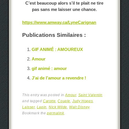
C’est beaucoup alors s’il te plait ne tire
pas sans me laisser une chance.
https://www.amway.ca/LyneCarignan
Publications Similaires :
GIF ANIMÉ : AMOUREUX
Amour
gif animé : amour
J’ai de l’amour a revendre !
This entry was posted in
Amour
,
Saint Valentin
and tagged
Carotte
,
Couple
,
Judy Hopps
,
Laisser
,
Lapin
,
Nick Wilde
,
Walt Disney
.
Bookmark the
permalink
.