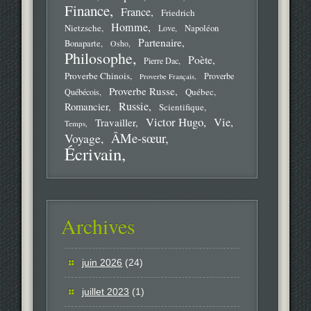
Finance
France
Friedrich
Homme
Nietzsche
Love
Napoléon
Partenaire
Bonaparte
Osho
Philosophe
Poète
Pierre Dac
Proverbe Chinois
Proverbe
Proverbe Français
Proverbe Russe
Québec
Québécois
Russie
Romancier
Scientifique
Victor Hugo
Vie
Travailler
Temps
ÂMe-sœur
Voyage
Écrivain
Archives
juin 2026
(24)
juillet 2023
(1)