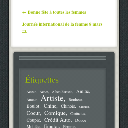
Post navigation
←
Bonne fête à toutes les femmes
Journée international de la femme 8 mars
→
Étiquettes
Amitié
Acteur
Aimer
Albert Einstein
Artiste
Bonheur
Amour
Chine
Boulot
Chinois
Citation
Comique
Coeur
Confucius
Crédit Auto
Couple
Douce
Emploi
Moitiée
Femme