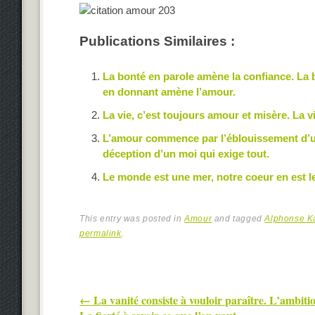
Publications Similaires :
La bonté en parole amène la confiance. La
en donnant amène l’amour.
La vie, c’est toujours amour et misère. La 
L’amour commence par l’éblouissement d’une
déception d’un moi qui exige tout.
Le monde est une mer, notre coeur en est le
This entry was posted in
Amour
and tagged
Alphonse K
permalink
.
Post navigation
←
La vanité consiste à vouloir paraître. L’ambitio