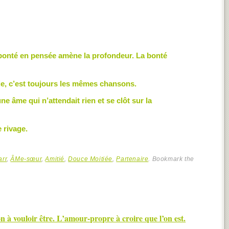
 bonté en pensée amène la profondeur. La bonté
vie, c’est toujours les mêmes chansons.
 âme qui n’attendait rien et se clôt sur la
 rivage.
arr
,
ÂMe-sœur
,
Amitié
,
Douce Moitiée
,
Partenaire
. Bookmark the
n à vouloir être. L’amour-propre à croire que l’on est.