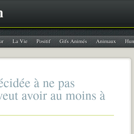
n
ur
La Vie
Positif
Gifs Animés
Animaux
Hum
écidée à ne pas
 veut avoir au moins à