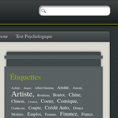
our
Test Psychologique
Étiquettes
Amitié
Amour
Acteur
Aimer
Albert Einstein
Artiste
Chine
Boulot
Bonheur
Comique
Coeur
Chinois
Citation
Crédit Auto
Couple
Douce
Confucius
Finance
Emploi
France
Moitiée
Femme