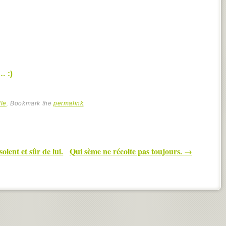
… :)
lle
. Bookmark the
permalink
.
solent et sûr de lui.
Qui sème ne récolte pas toujours.
→