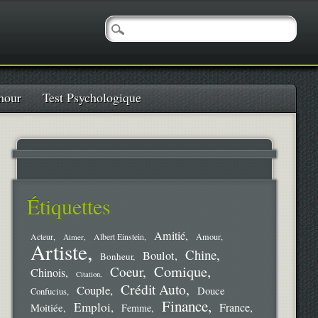
our
Test Psychologique
Étiquettes
Amitié
Amour
Acteur
Aimer
Albert Einstein
Artiste
Chine
Boulot
Bonheur
Comique
Coeur
Chinois
Citation
Crédit Auto
Couple
Douce
Confucius
Finance
Emploi
France
Moitiée
Femme