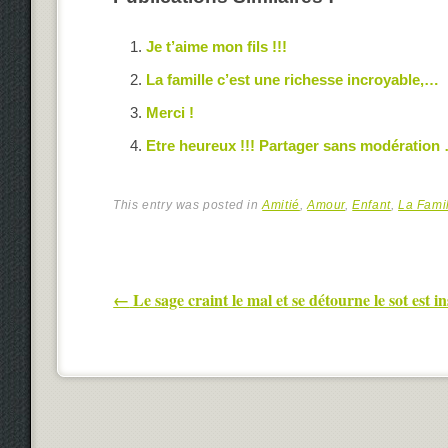
Je t’aime mon fils !!!
La famille c’est une richesse incroyable,…
Merci !
Etre heureux !!! Partager sans modération 
This entry was posted in
Amitié
,
Amour
,
Enfant
,
La Fami
Post navigation
←
Le sage craint le mal et se détourne le sot est in