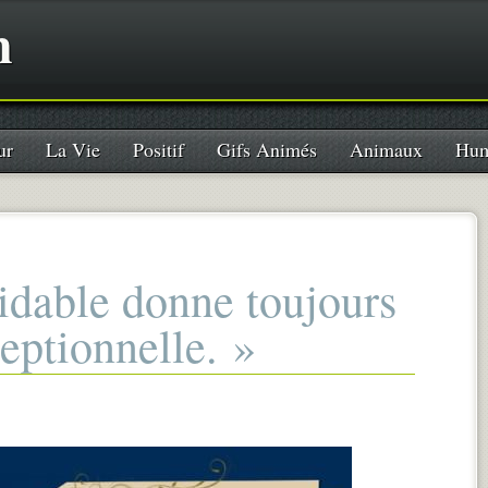
n
ur
La Vie
Positif
Gifs Animés
Animaux
Hum
dable donne toujours
eptionnelle. »