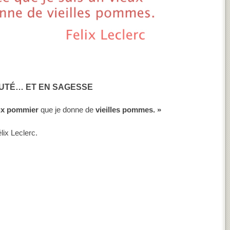
AUTÉ… ET EN SAGESSE
ux pommier
que je donne de
vieilles
pommes. »
lix Leclerc.