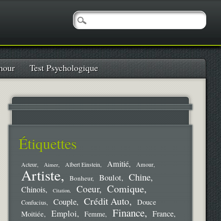
our
Test Psychologique
Étiquettes
Amitié
Amour
Acteur
Aimer
Albert Einstein
Artiste
Chine
Boulot
Bonheur
Comique
Coeur
Chinois
Citation
Crédit Auto
Couple
Douce
Confucius
Finance
Emploi
France
Moitiée
Femme