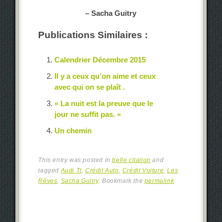
– Sacha Guitry
Publications Similaires :
Calendrier Décembre 2015
Il y a ceux qu’on aime et ceux
avec qui on se plaît .
« La nuit est la preuve que le
jour ne suffit pas. «
Un chemin
This entry was posted in
belle citation
and
tagged
Audi Tt
,
Crédit Auto
,
Crédit Voiture
,
Les
Rêves
,
Sacha Guitry
. Bookmark the
permalink
.