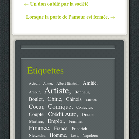
Post navigation
←
Un don oublié par la société
Lorsque la porte de l’amour est fermée,
→
Étiquettes
Amitié
Acteur
Aimer
Albert Einstein
Artiste
Bonheur
Amour
Chine
Boulot
Chinois
Citation
Comique
Coeur
Confucius
Crédit Auto
Couple
Douce
Emploi
Moitiée
Femme
Finance
France
Friedrich
Homme
Nietzsche
Love
Napoléon