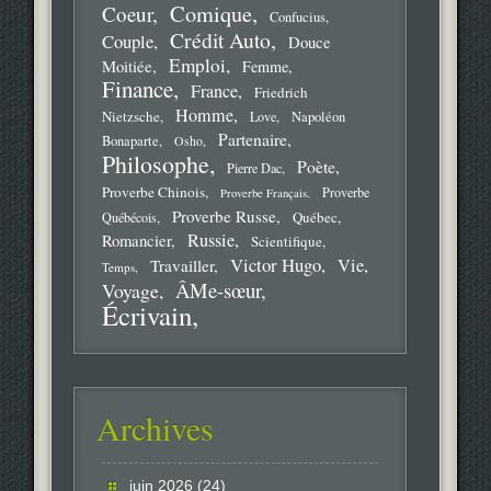
Comique
Coeur
Confucius
Crédit Auto
Couple
Douce
Emploi
Moitiée
Femme
Finance
France
Friedrich
Homme
Nietzsche
Love
Napoléon
Partenaire
Bonaparte
Osho
Philosophe
Poète
Pierre Dac
Proverbe Chinois
Proverbe
Proverbe Français
Proverbe Russe
Québec
Québécois
Russie
Romancier
Scientifique
Victor Hugo
Vie
Travailler
Temps
ÂMe-sœur
Voyage
Écrivain
Archives
juin 2026
(24)