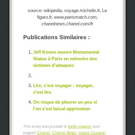
source: wikipedia, voyage.michelin.fr, Le
figaro.fr,
www.parismatch.com,
chanelnews.chanel.com/fr
Publications Similaires :
Jeff Koons oeuvre Monumental
Statue à Paris en mémoire des
victimes d’attaques
Lire, c’est voyager ; voyager,
c’est lire.
On risque de pleurer un peu si
l’on s’est laissé apprivoiser
This entry was posted in
belle citation
and
tagged
Chanel
,
Chanel News
,
Haute Couture
,