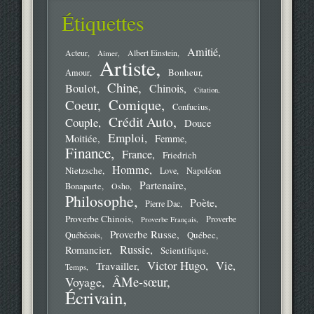
Étiquettes
Amitié
Acteur
Aimer
Albert Einstein
Artiste
Bonheur
Amour
Chine
Boulot
Chinois
Citation
Comique
Coeur
Confucius
Crédit Auto
Couple
Douce
Emploi
Moitiée
Femme
Finance
France
Friedrich
Homme
Nietzsche
Love
Napoléon
Partenaire
Bonaparte
Osho
Philosophe
Poète
Pierre Dac
Proverbe Chinois
Proverbe
Proverbe Français
Proverbe Russe
Québec
Québécois
Russie
Romancier
Scientifique
Victor Hugo
Vie
Travailler
Temps
ÂMe-sœur
Voyage
Écrivain