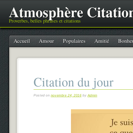
Atmosphère Citatio
Proverbes, belles phrases et citations
Main menu
Skip
Accueil
Amour
Populaires
Amitié
Bonhe
to
content
Citation du jour
Posted on
novembre 24, 2016
by
Admin