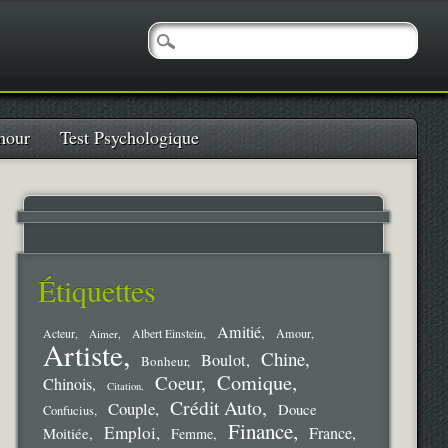
our
Test Psychologique
Étiquettes
Amitié
Amour
Acteur
Aimer
Albert Einstein
Artiste
Chine
Boulot
Bonheur
Comique
Coeur
Chinois
Citation
Crédit Auto
Couple
Douce
Confucius
Finance
Emploi
France
Moitiée
Femme