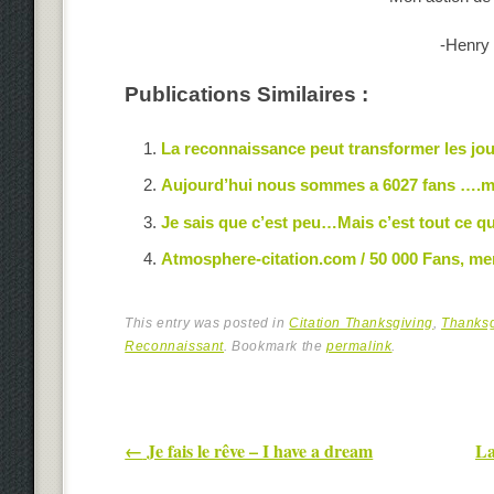
-Henry
Publications Similaires :
La reconnaissance peut transformer les jou
Aujourd’hui nous sommes a 6027 fans ….me
Je sais que c’est peu…Mais c’est tout ce que 
Atmosphere-citation.com / 50 000 Fans, me
This entry was posted in
Citation Thanksgiving
,
Thanksg
Reconnaissant
. Bookmark the
permalink
.
Post navigation
←
Je fais le rêve – I have a dream
La