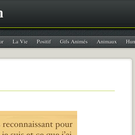
n
ur
La Vie
Positif
Gifs Animés
Animaux
Hum