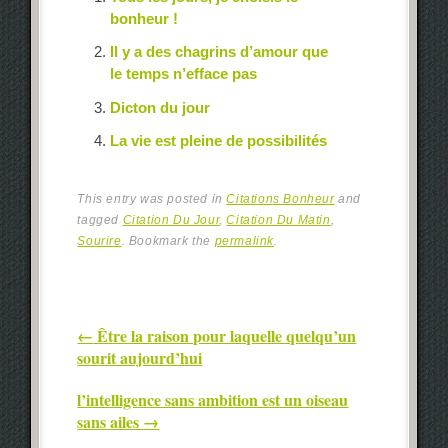
bonheur !
Il y a des chagrins d’amour que
le temps n’efface pas
Dicton du jour
La vie est pleine de possibilités
This entry was posted in
Citations Bonheur
and
tagged
Citation Du Jour
,
Citation Du Matin
,
Sourire
. Bookmark the
permalink
.
Post navigation
←
Être la raison pour laquelle quelqu’un
sourit aujourd’hui
l’intelligence sans ambition est un oiseau
sans ailes
→