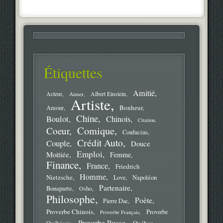
Étiquettes
Amitié
Acteur
Aimer
Albert Einstein
Artiste
Bonheur
Amour
Chine
Boulot
Chinois
Citation
Comique
Coeur
Confucius
Crédit Auto
Couple
Douce
Emploi
Moitiée
Femme
Finance
France
Friedrich
Homme
Nietzsche
Love
Napoléon
Partenaire
Bonaparte
Osho
Philosophe
Poète
Pierre Dac
Proverbe Chinois
Proverbe
Proverbe Français
Proverbe Russe