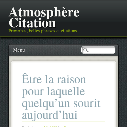
Atmosphère
Citation
Proverbes, belles phrases et citations
Main menu
Skip
Menu
to
content
Être la raison
pour laquelle
quelqu’un sourit
aujourd’hui