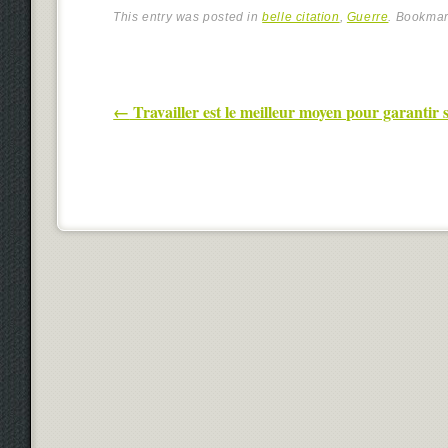
This entry was posted in
belle citation
,
Guerre
. Bookma
Post navigation
←
Travailler est le meilleur moyen pour garantir 