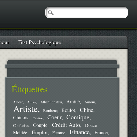
our
Test Psychologique
Étiquettes
Amitié
Amour
Acteur
Aimer
Albert Einstein
Artiste
Chine
Boulot
Bonheur
Comique
Coeur
Chinois
Citation
Crédit Auto
Couple
Douce
Confucius
Finance
Emploi
France
Moitiée
Femme