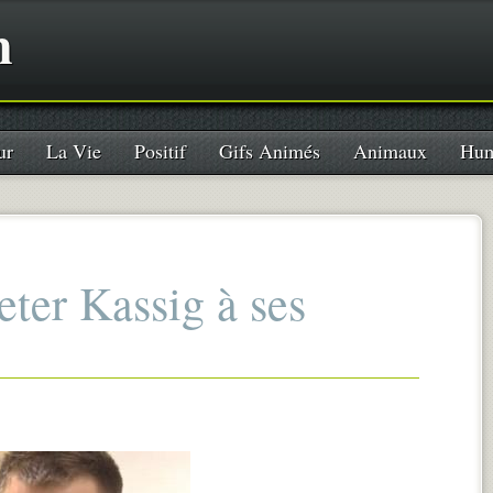
n
ur
La Vie
Positif
Gifs Animés
Animaux
Hum
eter Kassig à ses