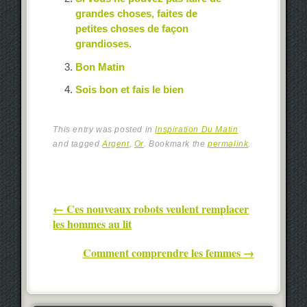
grandes choses, faites de
petites choses de façon
grandioses.
Bon Matin
Sois bon et fais le bien
This entry was posted in
Inspiration Du Matin
and tagged
Argent
,
Or
. Bookmark the
permalink
.
Post navigation
←
Ces nouveaux robots veulent remplacer
les hommes au lit
Comment comprendre les femmes
→