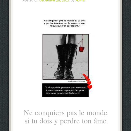
Posted on
décembre 28, 2017
by
Admin
Ne conquiers pas le monde
si tu dois y perdre ton âme