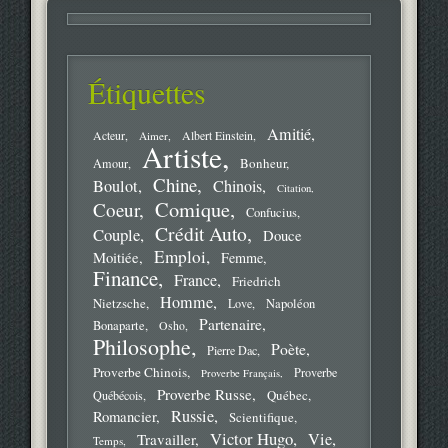
Étiquettes
Amitié
Acteur
Aimer
Albert Einstein
Artiste
Bonheur
Amour
Chine
Boulot
Chinois
Citation
Comique
Coeur
Confucius
Crédit Auto
Couple
Douce
Emploi
Moitiée
Femme
Finance
France
Friedrich
Homme
Nietzsche
Love
Napoléon
Partenaire
Bonaparte
Osho
Philosophe
Poète
Pierre Dac
Proverbe Chinois
Proverbe
Proverbe Français
Proverbe Russe
Québec
Québécois
Russie
Romancier
Scientifique
Victor Hugo
Vie
Travailler
Temps