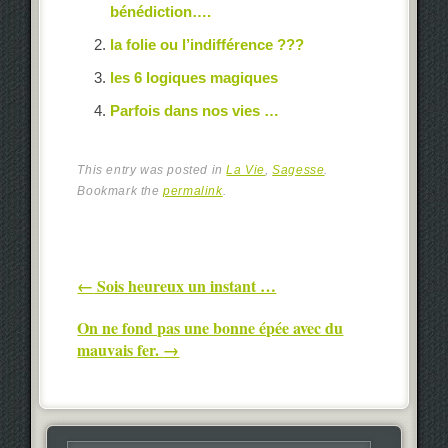
bénédiction….
la folie ou l’indifférence ???
les 6 logiques magiques
Parfois dans nos vies …
This entry was posted in
La Vie
,
Sagesse
.
Bookmark the
permalink
.
Post navigation
←
Sois heureux un instant …
On ne fond pas une bonne épée avec du
mauvais fer.
→