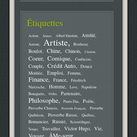
Étiquettes
Amitié
Acteur
Aimer
Albert Einstein
Artiste
Bonheur
Amour
Chine
Boulot
Chinois
Citation
Comique
Coeur
Confucius
Crédit Auto
Couple
Douce
Emploi
Moitiée
Femme
Finance
France
Friedrich
Homme
Nietzsche
Love
Napoléon
Partenaire
Bonaparte
Osho
Philosophe
Poète
Pierre Dac
Proverbe Chinois
Proverbe
Proverbe Français
Proverbe Russe
Québec
Québécois
Russie
Romancier
Scientifique
Victor Hugo
Vie
Travailler
Temps
ÂMe-sœur
Voyage