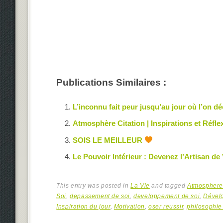
Publications Similaires :
L’inconnu fait peur jusqu’au jour où l’on dé
Atmosphère Citation | Inspirations et Réfle
SOIS LE MEILLEUR
Le Pouvoir Intérieur : Devenez l’Artisan de
This entry was posted in
La Vie
and tagged
Atmosphere 
Soi
,
depassement de soi
,
developpement de soi
,
Dével
Inspiration du jour
,
Motivation
,
oser reussir
,
philosophie