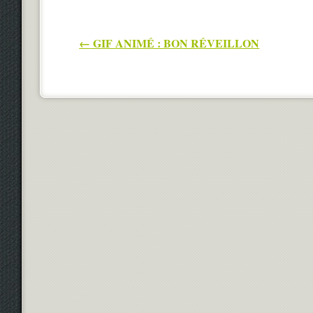
Post navigation
←
GIF ANIMÉ : BON RÉVEILLON