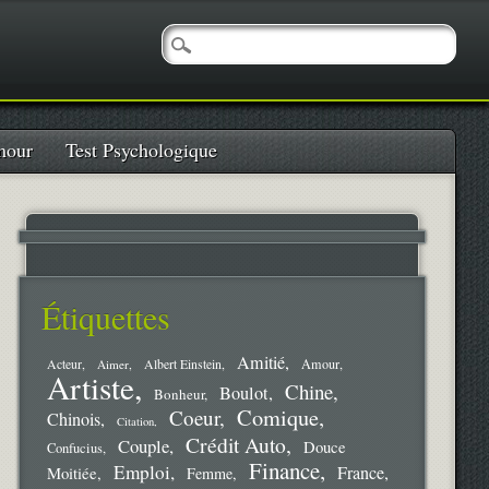
our
Test Psychologique
Étiquettes
Amitié
Amour
Acteur
Aimer
Albert Einstein
Artiste
Chine
Boulot
Bonheur
Comique
Coeur
Chinois
Citation
Crédit Auto
Couple
Douce
Confucius
Finance
Emploi
France
Moitiée
Femme