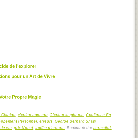
cide de l’explorer
xions pour un Art de Vivre
 Votre Propre Magie
Citation
,
citation bonheur
,
Citation Inspirante
,
Confiance En
oppement Personnel
,
erreurs
,
George Bernard Shaw
,
 de vie
,
prix Nobel
,
truffée d'erreurs
. Bookmark the
permalink
.