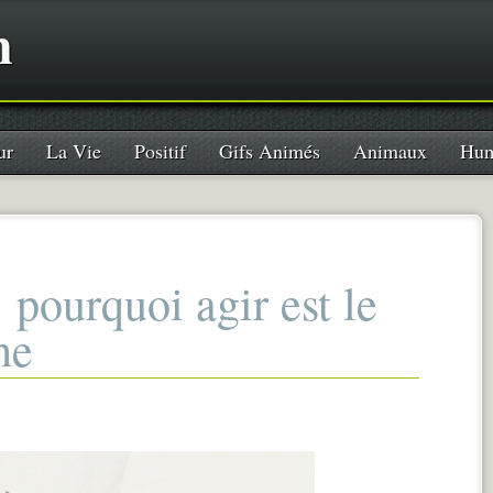
n
ur
La Vie
Positif
Gifs Animés
Animaux
Hum
: pourquoi agir est le
he