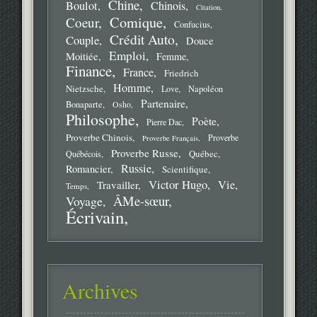
Chine
Boulot
Chinois
Citation
Comique
Coeur
Confucius
Crédit Auto
Couple
Douce
Emploi
Moitiée
Femme
Finance
France
Friedrich
Homme
Nietzsche
Love
Napoléon
Partenaire
Bonaparte
Osho
Philosophe
Poète
Pierre Dac
Proverbe Chinois
Proverbe
Proverbe Français
Proverbe Russe
Québec
Québécois
Russie
Romancier
Scientifique
Victor Hugo
Vie
Travailler
Temps
ÂMe-sœur
Voyage
Écrivain
Archives