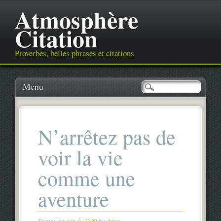
Atmosphère
Citation
Proverbes, belles phrases et citations
Main menu
Skip
Menu
to
content
N’arrêtez pas de
voir la vie
comme une
aventure