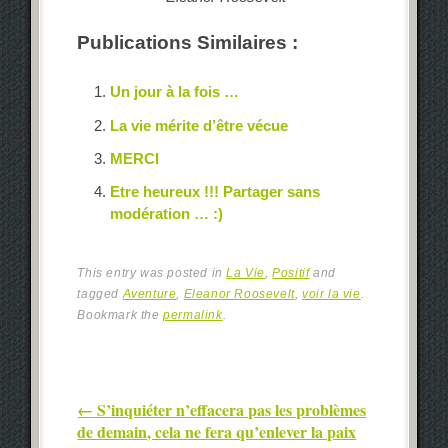
Publications Similaires :
Un jour à la fois …
La vie mérite d’être vécue
MERCI
Etre heureux !!! Partager sans
modération … :)
This entry was posted in
La Vie
,
Positif
and
tagged
Aventure
,
Eleanor Roosevelt
,
voir la vie
.
Bookmark the
permalink
.
Post navigation
←
S’inquiéter n’effacera pas les problèmes
de demain, cela ne fera qu’enlever la paix