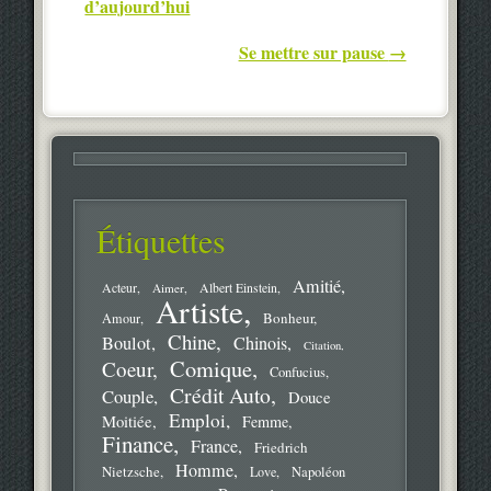
d’aujourd’hui
Se mettre sur pause
→
Étiquettes
Amitié
Acteur
Aimer
Albert Einstein
Artiste
Bonheur
Amour
Chine
Boulot
Chinois
Citation
Comique
Coeur
Confucius
Crédit Auto
Couple
Douce
Emploi
Moitiée
Femme
Finance
France
Friedrich
Homme
Nietzsche
Love
Napoléon