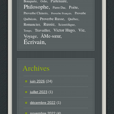
Partenaire
Bonaparte
Osho
Philosophe
Poète
Pierre Dac
Proverbe Chinois
Proverbe
Proverbe Français
Proverbe Russe
Québec
Québécois
Russie
Romancier
Scientifique
Victor Hugo
Vie
Travailler
Temps
ÂMe-sœur
Voyage
Écrivain
Archives
juin 2026
(24)
juillet 2023
(1)
décembre 2022
(1)
novembre 2022
(4)