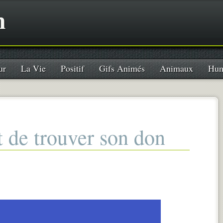
n
ur
La Vie
Positif
Gifs Animés
Animaux
Hum
t de trouver son don