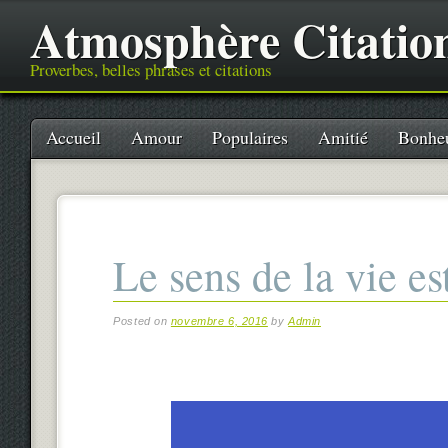
Atmosphère Citatio
Proverbes, belles phrases et citations
Main menu
Skip
Accueil
Amour
Populaires
Amitié
Bonhe
to
content
Le sens de la vie es
Posted on
novembre 6, 2016
by
Admin