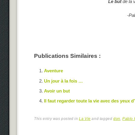
Le but
de la v
-Pa
Publications Similaires :
Aventure
Un jour à la fois …
Avoir un but
Il faut regarder toute la vie avec des yeux d
This entry was posted in
La Vie
and tagged
don
,
Pablo 