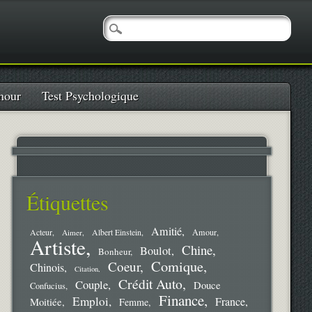
our
Test Psychologique
Étiquettes
Amitié
Amour
Acteur
Aimer
Albert Einstein
Artiste
Chine
Boulot
Bonheur
Comique
Coeur
Chinois
Citation
Crédit Auto
Couple
Douce
Confucius
Finance
Emploi
France
Moitiée
Femme