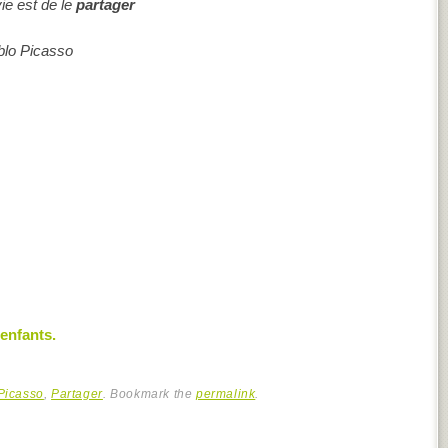
ie est de le
partager
blo Picasso
’enfants.
Picasso
,
Partager
. Bookmark the
permalink
.