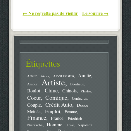
Post navigation
←
Ne regrette pas de vieillir
Le sourire
→
Étiquettes
Amitié
Acteur
Aimer
Albert Einstein
Artiste
Bonheur
Amour
Chine
Boulot
Chinois
Citation
Comique
Coeur
Confucius
Crédit Auto
Couple
Douce
Emploi
Moitiée
Femme
Finance
France
Friedrich
Homme
Nietzsche
Love
Napoléon