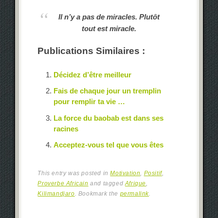
Il n’y a pas de miracles. Plutôt
tout est miracle.
Publications Similaires :
Décidez d’être meilleur
Fais de chaque jour un tremplin
pour remplir ta vie …
La force du baobab est dans ses
racines
Acceptez-vous tel que vous êtes
This entry was posted in
Motivation
,
Positif
,
Proverbe Africain
and tagged
Afrique
,
Kilimandjaro
. Bookmark the
permalink
.