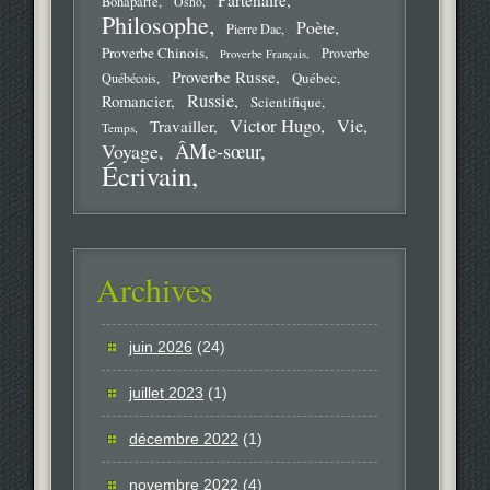
Partenaire
Bonaparte
Osho
Philosophe
Poète
Pierre Dac
Proverbe Chinois
Proverbe
Proverbe Français
Proverbe Russe
Québec
Québécois
Russie
Romancier
Scientifique
Victor Hugo
Vie
Travailler
Temps
ÂMe-sœur
Voyage
Écrivain
Archives
juin 2026
(24)
juillet 2023
(1)
décembre 2022
(1)
novembre 2022
(4)