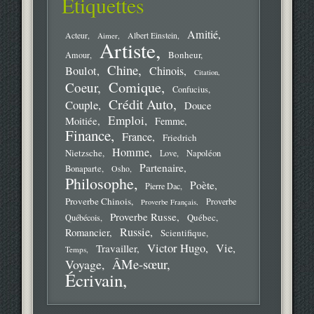
Étiquettes
Amitié
Acteur
Aimer
Albert Einstein
Artiste
Bonheur
Amour
Chine
Boulot
Chinois
Citation
Comique
Coeur
Confucius
Crédit Auto
Couple
Douce
Emploi
Moitiée
Femme
Finance
France
Friedrich
Homme
Nietzsche
Love
Napoléon
Partenaire
Bonaparte
Osho
Philosophe
Poète
Pierre Dac
Proverbe Chinois
Proverbe
Proverbe Français
Proverbe Russe
Québec
Québécois
Russie
Romancier
Scientifique
Victor Hugo
Vie
Travailler
Temps
ÂMe-sœur
Voyage
Écrivain