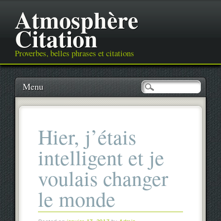
Atmosphère
Citation
Proverbes, belles phrases et citations
Main menu
Skip
Menu
to
content
Hier, j’étais
intelligent et je
voulais changer
le monde