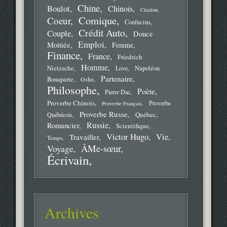
Chine
Boulot
Chinois
Citation
Comique
Coeur
Confucius
Crédit Auto
Couple
Douce
Emploi
Moitiée
Femme
Finance
France
Friedrich
Homme
Nietzsche
Love
Napoléon
Partenaire
Bonaparte
Osho
Philosophe
Poète
Pierre Dac
Proverbe Chinois
Proverbe
Proverbe Français
Proverbe Russe
Québec
Québécois
Russie
Romancier
Scientifique
Victor Hugo
Vie
Travailler
Temps
ÂMe-sœur
Voyage
Écrivain
Archives