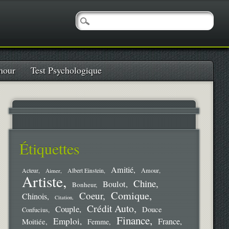
our
Test Psychologique
Étiquettes
Amitié
Amour
Acteur
Aimer
Albert Einstein
Artiste
Chine
Boulot
Bonheur
Comique
Coeur
Chinois
Citation
Crédit Auto
Couple
Douce
Confucius
Finance
Emploi
France
Moitiée
Femme