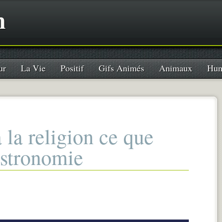
n
ur
La Vie
Positif
Gifs Animés
Animaux
Hum
à la religion ce que
’astronomie