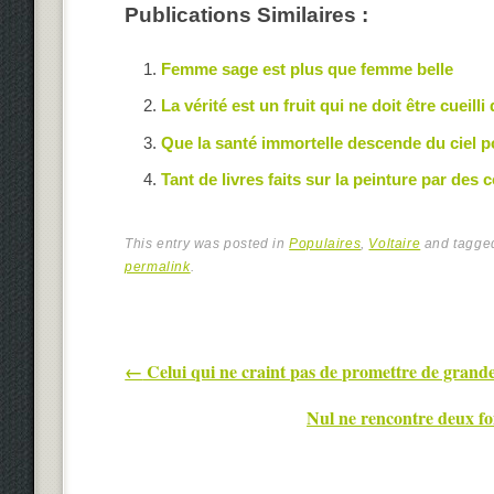
Publications Similaires :
Femme sage est plus que femme belle
La vérité est un fruit qui ne doit être cueilli 
Que la santé immortelle descende du ciel po
Tant de livres faits sur la peinture par des
This entry was posted in
Populaires
,
Voltaire
and tagg
permalink
.
Post navigation
←
Celui qui ne craint pas de promettre de grandes
Nul ne rencontre deux fo