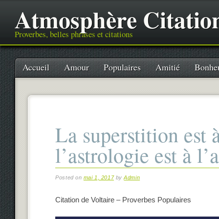
Atmosphère Citatio
Proverbes, belles phrases et citations
Main menu
Skip
Accueil
Amour
Populaires
Amitié
Bonhe
to
content
La superstition est 
l’astrologie est à l
Posted on
mai 1, 2017
by
Admin
Citation de Voltaire – Proverbes Populaires