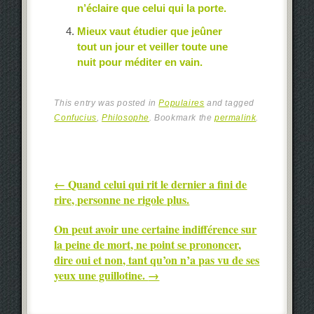
n’éclaire que celui qui la porte.
Mieux vaut étudier que jeûner
tout un jour et veiller toute une
nuit pour méditer en vain.
This entry was posted in
Populaires
and tagged
Confucius
,
Philosophe
. Bookmark the
permalink
.
Post navigation
←
Quand celui qui rit le dernier a fini de
rire, personne ne rigole plus.
On peut avoir une certaine indifférence sur
la peine de mort, ne point se prononcer,
dire oui et non, tant qu’on n’a pas vu de ses
yeux une guillotine.
→