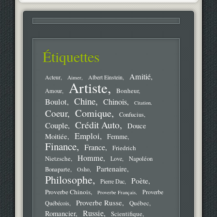
Étiquettes
Amitié
Acteur
Aimer
Albert Einstein
Artiste
Bonheur
Amour
Chine
Boulot
Chinois
Citation
Comique
Coeur
Confucius
Crédit Auto
Couple
Douce
Emploi
Moitiée
Femme
Finance
France
Friedrich
Homme
Nietzsche
Love
Napoléon
Partenaire
Bonaparte
Osho
Philosophe
Poète
Pierre Dac
Proverbe Chinois
Proverbe
Proverbe Français
Proverbe Russe
Québec
Québécois
Russie
Romancier
Scientifique