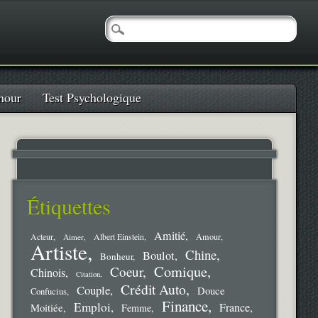
our
Test Psychologique
Étiquettes
Amitié
Amour
Acteur
Aimer
Albert Einstein
Artiste
Chine
Boulot
Bonheur
Comique
Coeur
Chinois
Citation
Crédit Auto
Couple
Douce
Confucius
Finance
Emploi
France
Moitiée
Femme