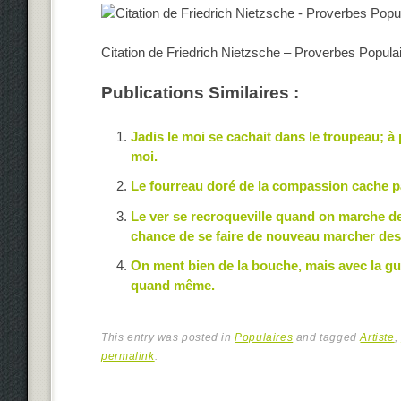
Citation de Friedrich Nietzsche – Proverbes Popula
Publications Similaires :
Jadis le moi se cachait dans le troupeau; à
moi.
Le fourreau doré de la compassion cache par
Le ver se recroqueville quand on marche des
chance de se faire de nouveau marcher dessu
On ment bien de la bouche, mais avec la gue
quand même.
This entry was posted in
Populaires
and tagged
Artiste
,
permalink
.