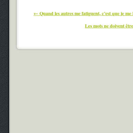
Post navigation
←
Quand les autres me fatiguent, c’est que je me
Les mots ne doivent êtr