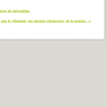
 lasse de moi-même.
e que le vêtement, sur mesure rigoureuse, de la pensée.
→