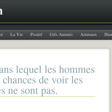
n
ur
La Vie
Positif
Gifs Animés
Animaux
Hum
dans lequel les hommes
 chances de voir les
es ne sont pas.