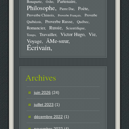
Partenaire
Bonaparte
Osho
Philosophe
Poète
Pierre Dac
Proverbe Chinois
Proverbe
Proverbe Français
Proverbe Russe
Québec
Québécois
Russie
Romancier
Scientifique
Victor Hugo
Vie
Travailler
Temps
ÂMe-sœur
Voyage
Écrivain
Archives
juin 2026
(24)
juillet 2023
(1)
décembre 2022
(1)
novembre 2022
(4)