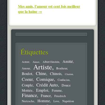
Mes amis, l’amour est cent fois meilleur
que la haine
→
Étiquettes
Amitié
Acteur
Aimer
Albert Einstein
Artiste
Bonheur
Amour
Chine
Boulot
Chinois
Citation
Comique
Coeur
Confucius
Crédit Auto
Couple
Douce
Emploi
Moitiée
Femme
Finance
France
Friedrich
Homme
Nietzsche
Love
Napoléon