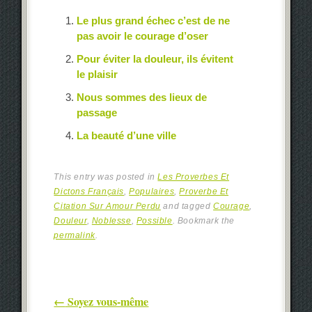
Le plus grand échec c’est de ne
pas avoir le courage d’oser
Pour éviter la douleur, ils évitent
le plaisir
Nous sommes des lieux de
passage
La beauté d’une ville
This entry was posted in
Les Proverbes Et
Dictons Français
,
Populaires
,
Proverbe Et
Citation Sur Amour Perdu
and tagged
Courage
,
Douleur
,
Noblesse
,
Possible
. Bookmark the
permalink
.
Post navigation
←
Soyez vous-même