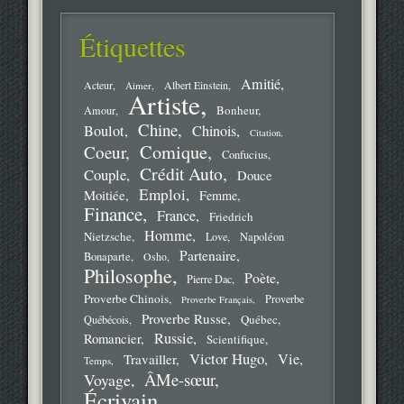
Étiquettes
Amitié
Acteur
Aimer
Albert Einstein
Artiste
Bonheur
Amour
Chine
Boulot
Chinois
Citation
Comique
Coeur
Confucius
Crédit Auto
Couple
Douce
Emploi
Moitiée
Femme
Finance
France
Friedrich
Homme
Nietzsche
Love
Napoléon
Partenaire
Bonaparte
Osho
Philosophe
Poète
Pierre Dac
Proverbe Chinois
Proverbe
Proverbe Français
Proverbe Russe
Québec
Québécois
Russie
Romancier
Scientifique
Victor Hugo
Vie
Travailler
Temps
ÂMe-sœur
Voyage
Écrivain