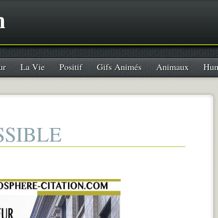
n
ur
La Vie
Positif
Gifs Animés
Animaux
Hum
OSSIBLE