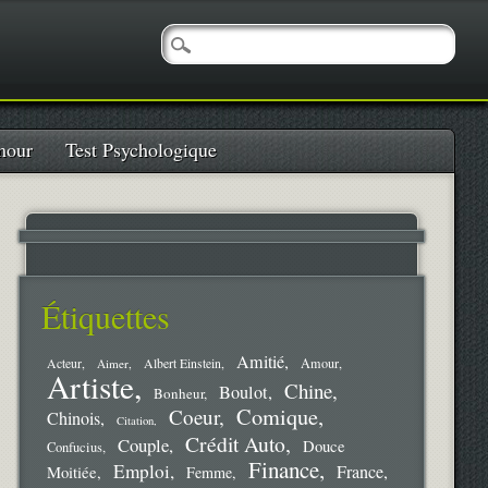
our
Test Psychologique
Étiquettes
Amitié
Amour
Acteur
Aimer
Albert Einstein
Artiste
Chine
Boulot
Bonheur
Comique
Coeur
Chinois
Citation
Crédit Auto
Couple
Douce
Confucius
Finance
Emploi
France
Moitiée
Femme