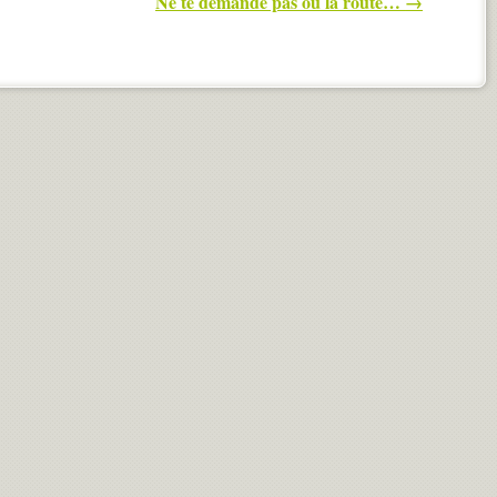
Ne te demande pas ou la route…
→