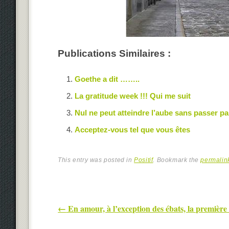
Publications Similaires :
Goethe a dit ……..
La gratitude week !!! Qui me suit
Nul ne peut atteindre l’aube sans passer par
Acceptez-vous tel que vous êtes
This entry was posted in
Positif
. Bookmark the
permalin
Post navigation
←
En amour, à l’exception des ébats, la première q